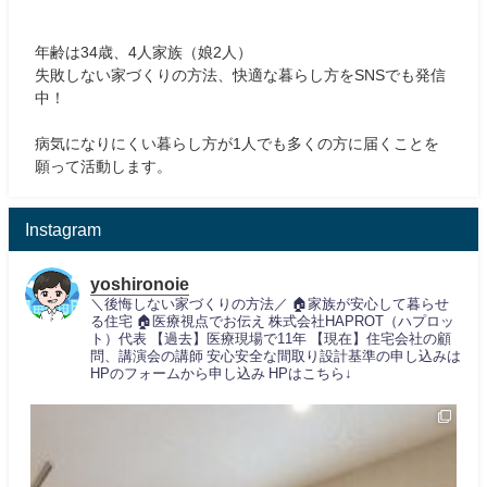
年齢は34歳、4人家族（娘2人）
失敗しない家づくりの方法、快適な暮らし方をSNSでも発信
中！
病気になりにくい暮らし方が1人でも多くの方に届くことを
願って活動します。
Instagram
yoshironoie
＼後悔しない家づくりの方法／
🏠家族が安心して暮らせ
る住宅
🏠医療視点でお伝え
株式会社HAPROT（ハプロッ
ト）代表
【過去】医療現場で11年
【現在】住宅会社の顧
問、講演会の講師
安心安全な間取り設計基準の申し込みは
HPのフォームから申し込み
HPはこちら↓