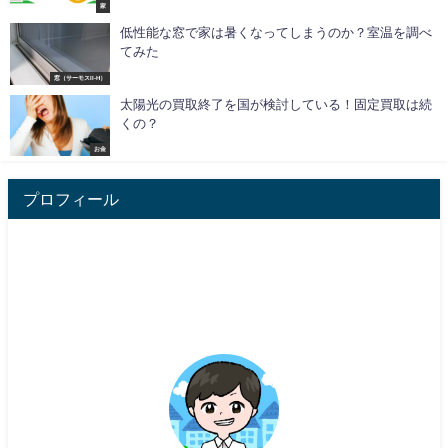
家
低性能な窓で家は暑くなってしまうのか？室温を調べ
てみた
窓（サーモスII-H）
太陽光の買取終了を国が検討している！固定買取は続
くの？
お金
プロフィール