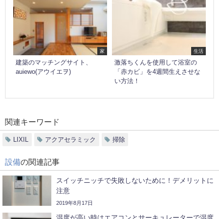
家
生活
建築のマッチングサイト、
激落ちくんを使用して浴室の
auiewo(アウイエヲ)
「赤カビ」を4週間生えさせな
い方法！
関連キーワード
LIXIL
アクアセラミック
掃除
設備
の関連記事
スイッチニッチで失敗しないために！デメリットに
注意
2019年8月17日
湿度が高い時はエアコンとサーキュレーターで湿度