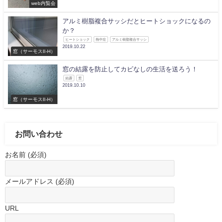
web内覧会
アルミ樹脂複合サッシだとヒートショックになるの
か？
ヒートショック
熱中症
アルミ樹脂複合サッシ
2019.10.22
窓（サーモスII-H）
窓の結露を防止してカビなしの生活を送ろう！
結露
窓
2019.10.10
窓（サーモスII-H）
お問い合わせ
お名前 (必須)
メールアドレス (必須)
URL