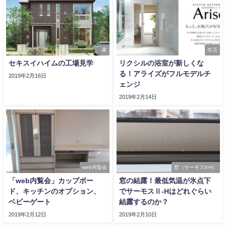
家
生活
セキスイハイムの工場見学
リクシルの浴室が新しくな
る！アライズがフルモデルチ
2019年2月16日
ェンジ
2019年2月14日
web内覧会
窓（サーモスII-H）
「web内覧会」カップボー
窓の結露！最低気温が氷点下
ド、キッチンのオプション、
でサーモスⅡ-Hはどれぐらい
ベビーゲート
結露するのか？
2019年2月12日
2019年2月10日