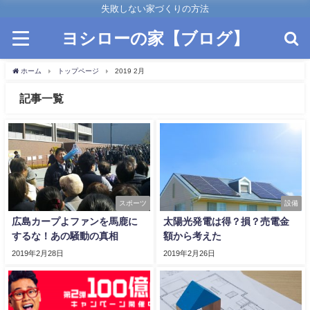
失敗しない家づくりの方法
ヨシローの家【ブログ】
ホーム
トップページ
2019 2月
記事一覧
スポーツ
設備
広島カープよファンを馬鹿に
太陽光発電は得？損？売電金
するな！あの騒動の真相
額から考えた
2019年2月28日
2019年2月26日