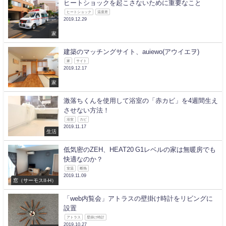
ヒートショックを起こさないために重要なこと
ヒートショック
温度差
2019.12.29
家
建築のマッチングサイト、auiewo(アウイエヲ)
家
サイト
2019.12.17
家
激落ちくんを使用して浴室の「赤カビ」を4週間生え
させない方法！
浴室
カビ
2019.11.17
生活
低気密のZEH、HEAT20 G1レベルの家は無暖房でも
快適なのか？
室温
断熱
2019.11.09
窓（サーモスII-H）
「web内覧会」アトラスの壁掛け時計をリビングに
設置
アトラス
壁掛け時計
2019.10.27