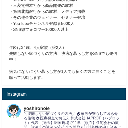
・三菱電機本社から商品開発の取材
・第四北越銀行からの取材、メディア掲載
・その他企業のウェビナー、セミナー登壇
・YouTubeチャンネル登録者5000人
・SNS総フォロワー10000人以上
年齢は34歳、4人家族（娘2人）
失敗しない家づくりの方法、快適な暮らし方をSNSでも発信
中！
病気になりにくい暮らし方が1人でも多くの方に届くことを
願って活動します。
Instagram
yoshironoie
＼後悔しない家づくりの方法／
🏠家族が安心して暮らせ
る住宅
🏠医療視点でお伝え
株式会社HAPROT（ハプロッ
ト）代表
【過去】医療現場で11年
【現在】住宅会社の顧
問、講演会の講師
安心安全な間取り設計基準の申し込みは