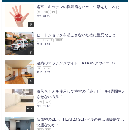
浴室・キッチンの換気扇を止めて生活をしてみた
家
換気
気密
2020.01.05
家
ヒートショックを起こさないために重要なこと
ヒートショック
温度差
2019.12.29
家
建築のマッチングサイト、auiewo(アウイエヲ)
家
サイト
2019.12.17
家
激落ちくんを使用して浴室の「赤カビ」を4週間生え
させない方法！
浴室
カビ
2019.11.17
生活
低気密のZEH、HEAT20 G1レベルの家は無暖房でも
快適なのか？