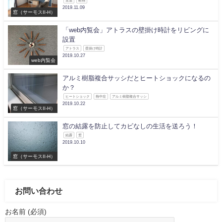
室温
断熱
2019.11.09
窓（サーモスII-H）
「web内覧会」アトラスの壁掛け時計をリビングに
設置
アトラス
壁掛け時計
2019.10.27
web内覧会
アルミ樹脂複合サッシだとヒートショックになるの
か？
ヒートショック
熱中症
アルミ樹脂複合サッシ
2019.10.22
窓（サーモスII-H）
窓の結露を防止してカビなしの生活を送ろう！
結露
窓
2019.10.10
窓（サーモスII-H）
お問い合わせ
お名前 (必須)