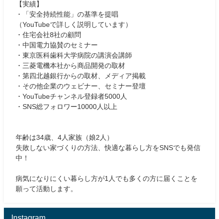
【実績】
・「安全持続性能」の基準を提唱
（YouTubeで詳しく説明しています）
・住宅会社8社の顧問
・中国電力協賛のセミナー
・東京医科歯科大学病院の講演会講師
・三菱電機本社から商品開発の取材
・第四北越銀行からの取材、メディア掲載
・その他企業のウェビナー、セミナー登壇
・YouTubeチャンネル登録者5000人
・SNS総フォロワー10000人以上
年齢は34歳、4人家族（娘2人）
失敗しない家づくりの方法、快適な暮らし方をSNSでも発信
中！
病気になりにくい暮らし方が1人でも多くの方に届くことを
願って活動します。
Instagram