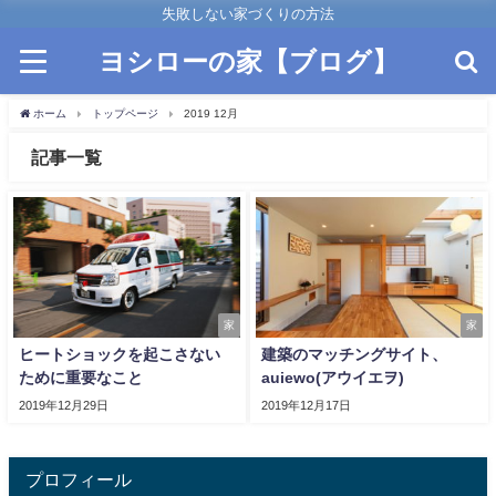
失敗しない家づくりの方法
ヨシローの家【ブログ】
ホーム
トップページ
2019 12月
記事一覧
家
家
ヒートショックを起こさない
建築のマッチングサイト、
ために重要なこと
auiewo(アウイエヲ)
2019年12月29日
2019年12月17日
プロフィール