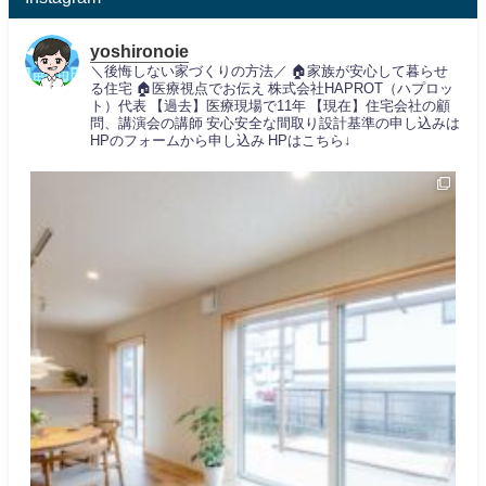
yoshironoie
＼後悔しない家づくりの方法／
🏠家族が安心して暮らせ
る住宅
🏠医療視点でお伝え
株式会社HAPROT（ハプロッ
ト）代表
【過去】医療現場で11年
【現在】住宅会社の顧
問、講演会の講師
安心安全な間取り設計基準の申し込みは
HPのフォームから申し込み
HPはこちら↓