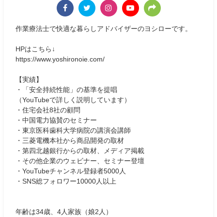
作業療法士で快適な暮らしアドバイザーのヨシローです。
HPはこちら↓
https://www.yoshironoie.com/
【実績】
・「安全持続性能」の基準を提唱
（YouTubeで詳しく説明しています）
・住宅会社8社の顧問
・中国電力協賛のセミナー
・東京医科歯科大学病院の講演会講師
・三菱電機本社から商品開発の取材
・第四北越銀行からの取材、メディア掲載
・その他企業のウェビナー、セミナー登壇
・YouTubeチャンネル登録者5000人
・SNS総フォロワー10000人以上
年齢は34歳、4人家族（娘2人）