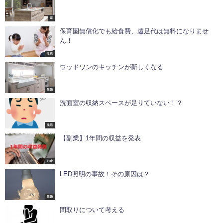
家
保育園無償化でも給食費、遠足代は無料になりませ
ん！
生活
ウッドワンのキッチンが新しくなる
設備
洗面室の収納スペースが足りていない！？
生活
【副業】1年間の収益を発表
お金
LED照明の事故！その原因は？
設備
間取りについて考える