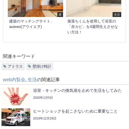
家
生活
建築のマッチングサイト、
激落ちくんを使用して浴室の
auiewo(アウイエヲ)
「赤カビ」を4週間生えさせな
い方法！
関連キーワード
アトラス
壁掛け時計
web内覧会
,
生活
の関連記事
浴室・キッチンの換気扇を止めて生活をしてみた
2020年1月5日
ヒートショックを起こさないために重要なこと
2019年12月29日