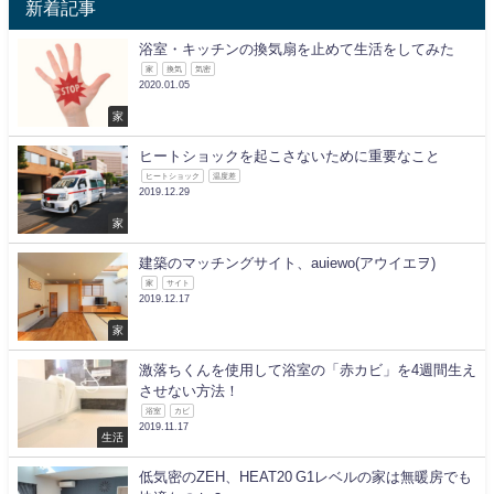
新着記事
浴室・キッチンの換気扇を止めて生活をしてみた
家
換気
気密
2020.01.05
家
ヒートショックを起こさないために重要なこと
ヒートショック
温度差
2019.12.29
家
建築のマッチングサイト、auiewo(アウイエヲ)
家
サイト
2019.12.17
家
激落ちくんを使用して浴室の「赤カビ」を4週間生え
させない方法！
浴室
カビ
2019.11.17
生活
低気密のZEH、HEAT20 G1レベルの家は無暖房でも