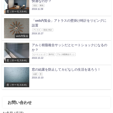
快適なのか？
室温
断熱
2019.11.09
窓（サーモスII-H）
「web内覧会」アトラスの壁掛け時計をリビングに
設置
アトラス
壁掛け時計
2019.10.27
web内覧会
アルミ樹脂複合サッシだとヒートショックになるの
か？
ヒートショック
熱中症
アルミ樹脂複合サッシ
2019.10.22
窓（サーモスII-H）
窓の結露を防止してカビなしの生活を送ろう！
結露
窓
2019.10.10
窓（サーモスII-H）
お問い合わせ