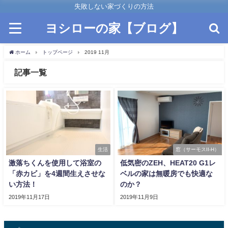
失敗しない家づくりの方法
ヨシローの家【ブログ】
ホーム
トップページ
2019 11月
記事一覧
生活
窓（サーモスII-H）
激落ちくんを使用して浴室の
低気密のZEH、HEAT20 G1レ
「赤カビ」を4週間生えさせな
ベルの家は無暖房でも快適な
い方法！
のか？
2019年11月17日
2019年11月9日