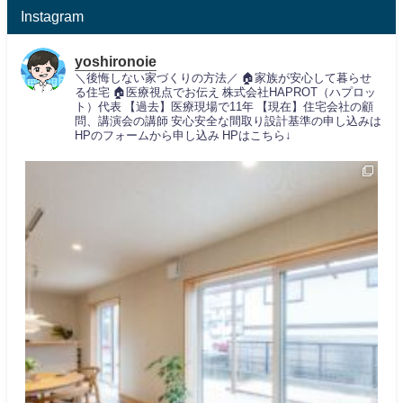
Instagram
yoshironoie
＼後悔しない家づくりの方法／
🏠家族が安心して暮らせ
る住宅
🏠医療視点でお伝え
株式会社HAPROT（ハプロッ
ト）代表
【過去】医療現場で11年
【現在】住宅会社の顧
問、講演会の講師
安心安全な間取り設計基準の申し込みは
HPのフォームから申し込み
HPはこちら↓