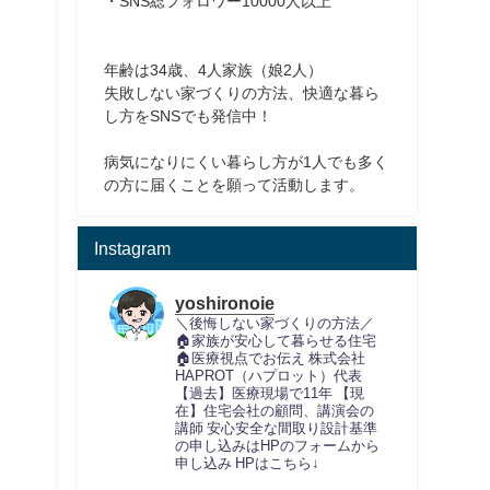
・SNS総フォロワー10000人以上
年齢は34歳、4人家族（娘2人）
失敗しない家づくりの方法、快適な暮ら
し方をSNSでも発信中！
病気になりにくい暮らし方が1人でも多く
の方に届くことを願って活動します。
Instagram
yoshironoie
＼後悔しない家づくりの方法／
🏠家族が安心して暮らせる住宅
🏠医療視点でお伝え
株式会社
HAPROT（ハプロット）代表
【過去】医療現場で11年
【現
在】住宅会社の顧問、講演会の
講師
安心安全な間取り設計基準
の申し込みはHPのフォームから
申し込み
HPはこちら↓