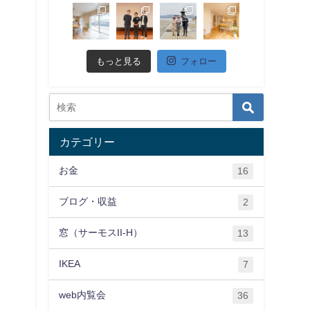
もっと見る
フォロー
カテゴリー
お金
16
ブログ・収益
2
窓（サーモスII-H）
13
IKEA
7
web内覧会
36