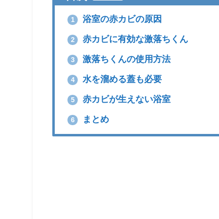
浴室の赤カビの原因
1
赤カビに有効な激落ちくん
2
激落ちくんの使用方法
3
水を溜める蓋も必要
4
赤カビが生えない浴室
5
まとめ
6