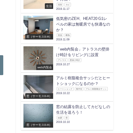
浴室
カビ
生活
2019.11.17
低気密のZEH、HEAT20 G1レ
ベルの家は無暖房でも快適なの
か？
室温
断熱
窓（サーモスII-H）
2019.11.09
「web内覧会」アトラスの壁掛
け時計をリビングに設置
アトラス
壁掛け時計
2019.10.27
web内覧会
アルミ樹脂複合サッシだとヒー
トショックになるのか？
ヒートショック
熱中症
アルミ樹脂複合サッシ
2019.10.22
窓（サーモスII-H）
窓の結露を防止してカビなしの
生活を送ろう！
結露
窓
2019.10.10
窓（サーモスII-H）