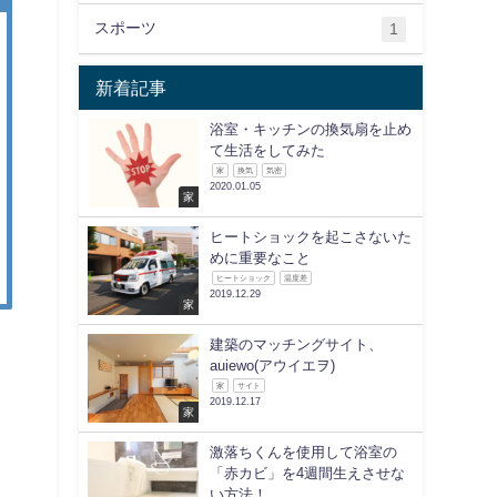
スポーツ
1
新着記事
浴室・キッチンの換気扇を止め
て生活をしてみた
家
換気
気密
2020.01.05
家
ヒートショックを起こさないた
めに重要なこと
ヒートショック
温度差
2019.12.29
家
建築のマッチングサイト、
auiewo(アウイエヲ)
家
サイト
2019.12.17
家
激落ちくんを使用して浴室の
「赤カビ」を4週間生えさせな
い方法！