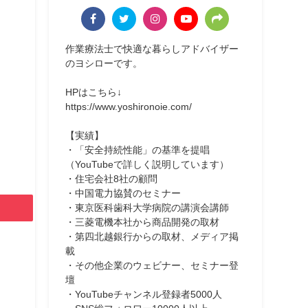
作業療法士で快適な暮らしアドバイザー
のヨシローです。
HPはこちら↓
https://www.yoshironoie.com/
【実績】
・「安全持続性能」の基準を提唱
（YouTubeで詳しく説明しています）
・住宅会社8社の顧問
・中国電力協賛のセミナー
・東京医科歯科大学病院の講演会講師
・三菱電機本社から商品開発の取材
・第四北越銀行からの取材、メディア掲
載
・その他企業のウェビナー、セミナー登
壇
・YouTubeチャンネル登録者5000人