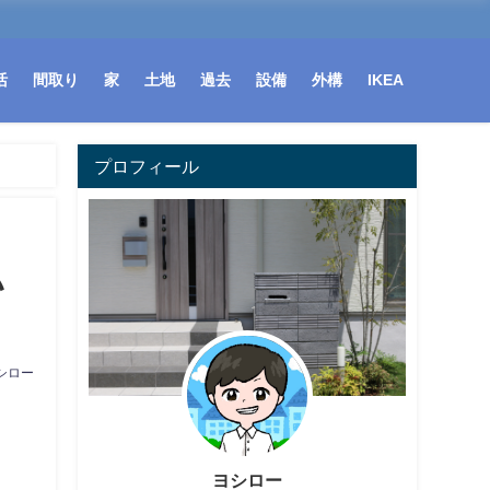
活
間取り
家
土地
過去
設備
外構
IKEA
プロフィール
い
シロー
ヨシロー