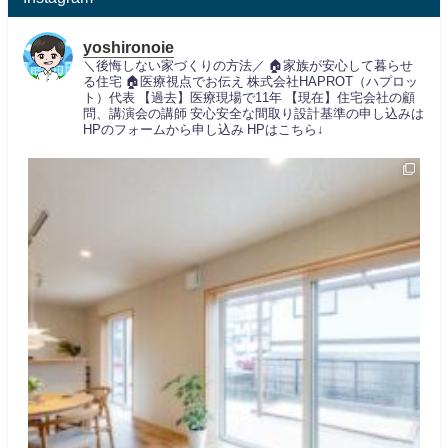
yoshironoie
＼後悔しない家づくりの方法／
🏠家族が安心して暮らせ
る住宅
🏠医療視点でお伝え
株式会社HAPROT（ハプロッ
ト）代表
【過去】医療現場で11年
【現在】住宅会社の顧
問、講演会の講師
安心安全な間取り設計基準の申し込みは
HPのフォームから申し込み
HPはこちら↓