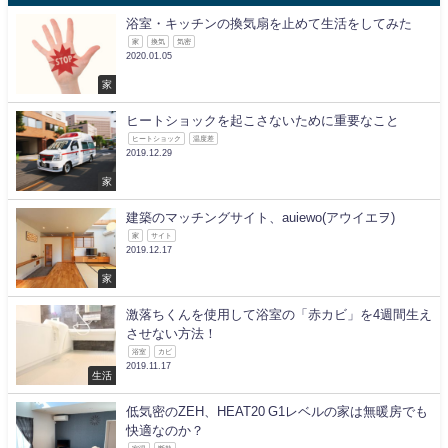
浴室・キッチンの換気扇を止めて生活をしてみた
家
換気
気密
2020.01.05
家
ヒートショックを起こさないために重要なこと
ヒートショック
温度差
2019.12.29
家
建築のマッチングサイト、auiewo(アウイエヲ)
家
サイト
2019.12.17
家
激落ちくんを使用して浴室の「赤カビ」を4週間生え
させない方法！
浴室
カビ
2019.11.17
生活
低気密のZEH、HEAT20 G1レベルの家は無暖房でも
快適なのか？