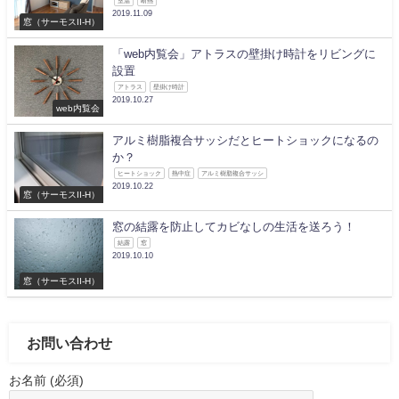
室温
断熱
2019.11.09
窓（サーモスII-H）
「web内覧会」アトラスの壁掛け時計をリビングに
設置
アトラス
壁掛け時計
2019.10.27
web内覧会
アルミ樹脂複合サッシだとヒートショックになるの
か？
ヒートショック
熱中症
アルミ樹脂複合サッシ
2019.10.22
窓（サーモスII-H）
窓の結露を防止してカビなしの生活を送ろう！
結露
窓
2019.10.10
窓（サーモスII-H）
お問い合わせ
お名前 (必須)