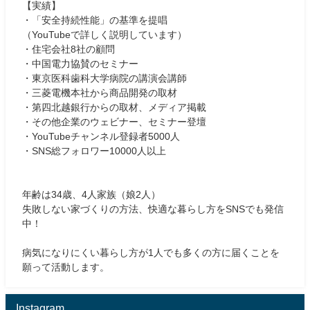
【実績】
・「安全持続性能」の基準を提唱
（YouTubeで詳しく説明しています）
・住宅会社8社の顧問
・中国電力協賛のセミナー
・東京医科歯科大学病院の講演会講師
・三菱電機本社から商品開発の取材
・第四北越銀行からの取材、メディア掲載
・その他企業のウェビナー、セミナー登壇
・YouTubeチャンネル登録者5000人
・SNS総フォロワー10000人以上
年齢は34歳、4人家族（娘2人）
失敗しない家づくりの方法、快適な暮らし方をSNSでも発信
中！
病気になりにくい暮らし方が1人でも多くの方に届くことを
願って活動します。
Instagram