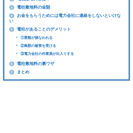
電柱敷地料の金額
3
お金をもらうためには電力会社に連絡をしないといけな
4
い
電柱があることのデメリット
5
①景観が損なわれる
②鳥獣の被害を受ける
③電力会社の作業員が出入りする
電柱敷地料の裏ワザ
6
まとめ
7