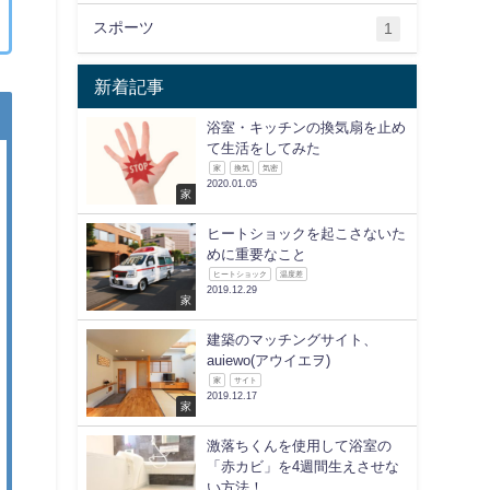
スポーツ
1
新着記事
浴室・キッチンの換気扇を止め
て生活をしてみた
家
換気
気密
2020.01.05
家
ヒートショックを起こさないた
めに重要なこと
ヒートショック
温度差
2019.12.29
家
建築のマッチングサイト、
auiewo(アウイエヲ)
家
サイト
2019.12.17
家
激落ちくんを使用して浴室の
「赤カビ」を4週間生えさせな
い方法！