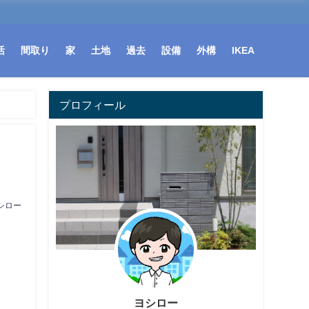
活
間取り
家
土地
過去
設備
外構
IKEA
プロフィール
シロー
ヨシロー