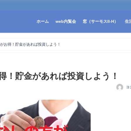
ホーム
web内覧会
窓（サーモスII-H）
生
がお得！貯金があれば投資しよう！
得！貯金があれば投資しよう！
ヨ