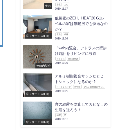
浴室
カビ
生活
2019.11.17
低気密のZEH、HEAT20 G1レ
ベルの家は無暖房でも快適なの
か？
室温
断熱
窓（サーモスII-H）
2019.11.09
「web内覧会」アトラスの壁掛
け時計をリビングに設置
アトラス
壁掛け時計
2019.10.27
web内覧会
アルミ樹脂複合サッシだとヒー
トショックになるのか？
ヒートショック
熱中症
アルミ樹脂複合サッシ
2019.10.22
窓（サーモスII-H）
窓の結露を防止してカビなしの
生活を送ろう！
結露
窓
2019.10.10
窓（サーモスII-H）