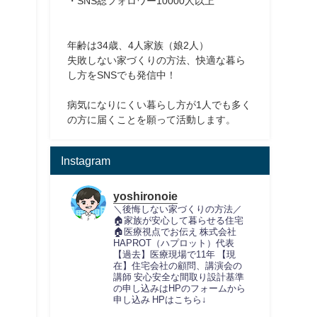
・SNS総フォロワー10000人以上
年齢は34歳、4人家族（娘2人）
失敗しない家づくりの方法、快適な暮ら
し方をSNSでも発信中！
病気になりにくい暮らし方が1人でも多く
の方に届くことを願って活動します。
Instagram
yoshironoie
＼後悔しない家づくりの方法／
🏠家族が安心して暮らせる住宅
🏠医療視点でお伝え
株式会社
HAPROT（ハプロット）代表
【過去】医療現場で11年
【現
在】住宅会社の顧問、講演会の
講師
安心安全な間取り設計基準
の申し込みはHPのフォームから
申し込み
HPはこちら↓