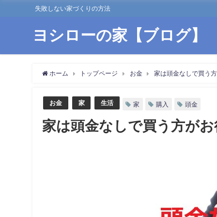
失敗しない家づくりの方法
ヨシローの家【ブログ】
ホーム
トップページ
お金
家は頭金なしで買う方
お金
家
生活
家
購入
頭金
家は頭金なしで買う方がお