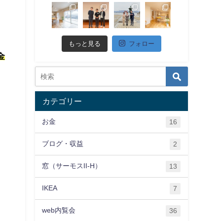
もっと見る
フォロー
金
カテゴリー
お金
16
ブログ・収益
2
窓（サーモスII-H）
13
IKEA
7
web内覧会
36