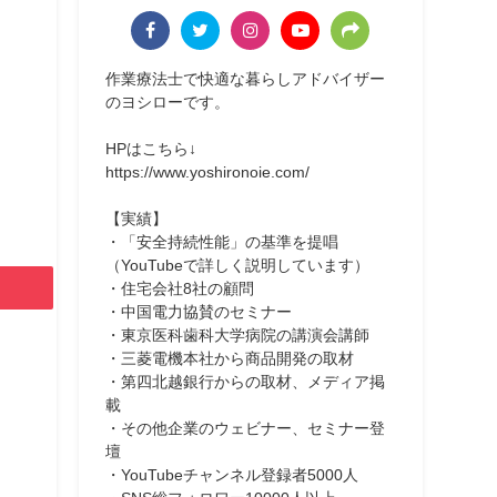
作業療法士で快適な暮らしアドバイザー
のヨシローです。
HPはこちら↓
https://www.yoshironoie.com/
【実績】
・「安全持続性能」の基準を提唱
（YouTubeで詳しく説明しています）
・住宅会社8社の顧問
・中国電力協賛のセミナー
・東京医科歯科大学病院の講演会講師
・三菱電機本社から商品開発の取材
・第四北越銀行からの取材、メディア掲
載
・その他企業のウェビナー、セミナー登
壇
・YouTubeチャンネル登録者5000人