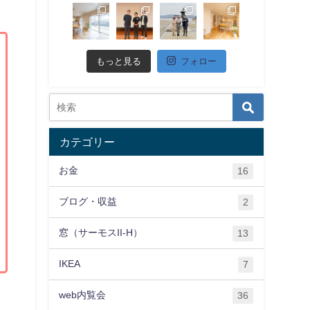
もっと見る
フォロー
カテゴリー
お金
16
ブログ・収益
2
窓（サーモスII-H）
13
IKEA
7
web内覧会
36