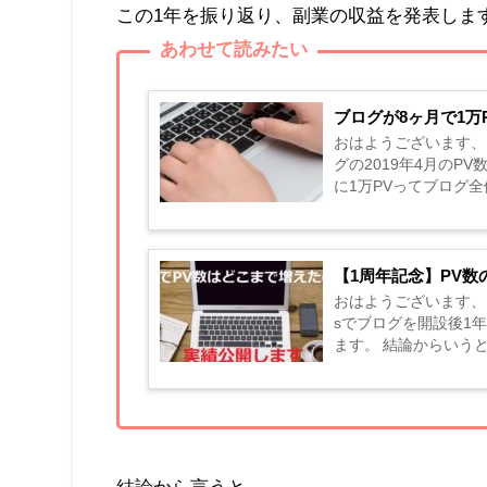
この1年を振り返り、副業の収益を発表しま
あわせて読みたい
ブログが8ヶ月で1万
おはようございます、こんにち
グの2019年4月のPV数が1万PV数を
に1万PVってブログ全体で約
んですかね！
【1周年記念】PV数
おはようございます、こんにちは
sでブログを開設後1
ます。 結論からいうと… 弱小ブロガーのPV数は思ったほど増えていません。 ヨシロー
これが現実よね 【※実績
結論から言うと…