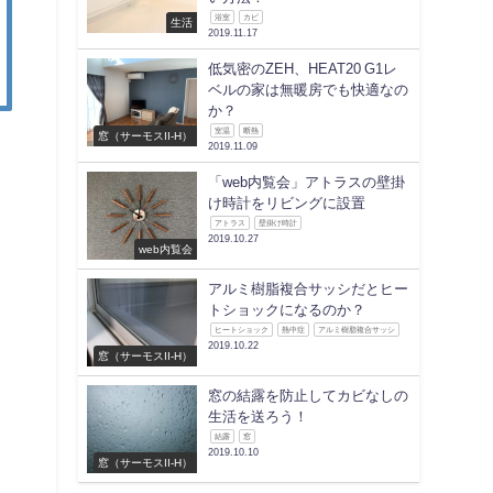
浴室
カビ
生活
2019.11.17
低気密のZEH、HEAT20 G1レ
ベルの家は無暖房でも快適なの
か？
室温
断熱
窓（サーモスII-H）
2019.11.09
「web内覧会」アトラスの壁掛
け時計をリビングに設置
アトラス
壁掛け時計
2019.10.27
web内覧会
アルミ樹脂複合サッシだとヒー
トショックになるのか？
ヒートショック
熱中症
アルミ樹脂複合サッシ
2019.10.22
窓（サーモスII-H）
窓の結露を防止してカビなしの
生活を送ろう！
結露
窓
2019.10.10
窓（サーモスII-H）