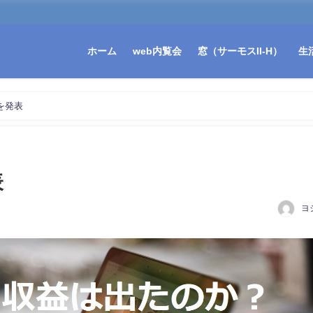
ホーム
web内覧会
窓（サーモスII-H）
生
を発表
表
ヨ