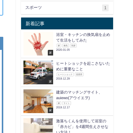
スポーツ
1
新着記事
浴室・キッチンの換気扇を止め
て生活をしてみた
家
換気
気密
2020.01.05
家
ヒートショックを起こさないた
めに重要なこと
ヒートショック
温度差
2019.12.29
家
建築のマッチングサイト、
auiewo(アウイエヲ)
家
サイト
2019.12.17
家
激落ちくんを使用して浴室の
「赤カビ」を4週間生えさせな
い方法！