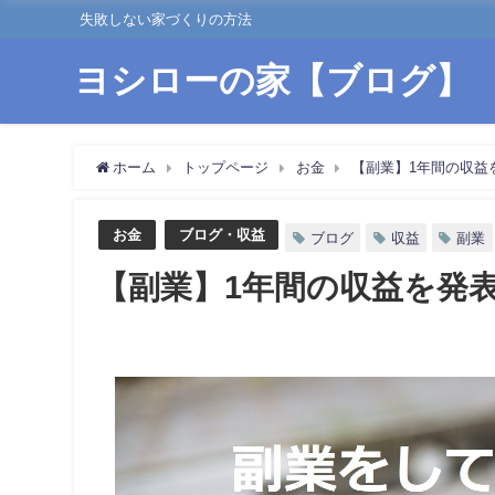
失敗しない家づくりの方法
ヨシローの家【ブログ】
ホーム
トップページ
お金
【副業】1年間の収益
お金
ブログ・収益
ブログ
収益
副業
【副業】1年間の収益を発