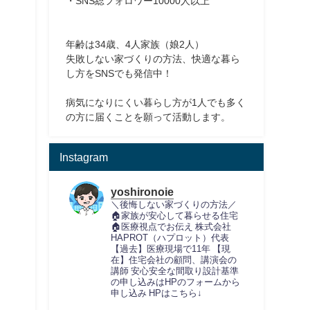
・SNS総フォロワー10000人以上
年齢は34歳、4人家族（娘2人）
失敗しない家づくりの方法、快適な暮ら
し方をSNSでも発信中！
病気になりにくい暮らし方が1人でも多く
の方に届くことを願って活動します。
Instagram
yoshironoie
＼後悔しない家づくりの方法／
🏠家族が安心して暮らせる住宅
🏠医療視点でお伝え
株式会社
HAPROT（ハプロット）代表
【過去】医療現場で11年
【現
在】住宅会社の顧問、講演会の
講師
安心安全な間取り設計基準
の申し込みはHPのフォームから
申し込み
HPはこちら↓