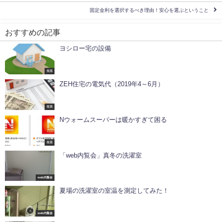
固定金利を選択するべき理由！安心を選ぶということ
おすすめの記事
ヨシロー宅の設備
生活
ZEH住宅の電気代（2019年4～6月）
生活
Nウォームスーパーは暖かすぎて困る
生活
「web内覧会」真冬の洗濯室
web内覧会
夏場の洗濯室の室温を測定してみた！
web内覧会