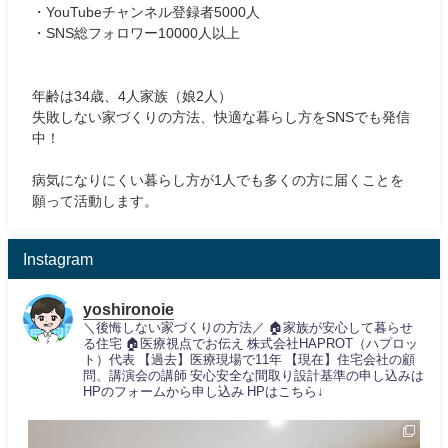
・YouTubeチャンネル登録者5000人
・SNS総フォロワー10000人以上
年齢は34歳、4人家族（娘2人）
失敗しない家づくりの方法、快適な暮らし方をSNSでも発信
中！
病気になりにくい暮らし方が1人でも多くの方に届くことを
願って活動します。
Instagram
yoshironoie
＼後悔しない家づくりの方法／
🏠家族が安心して暮らせ
る住宅
🏠医療視点でお伝え
株式会社HAPROT（ハプロッ
ト）代表
【過去】医療現場で11年
【現在】住宅会社の顧
問、講演会の講師
安心安全な間取り設計基準の申し込みは
HPのフォームから申し込み
HPはこちら↓