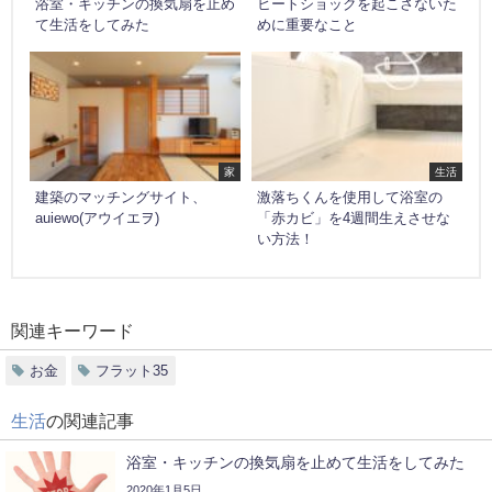
浴室・キッチンの換気扇を止め
ヒートショックを起こさないた
て生活をしてみた
めに重要なこと
家
生活
建築のマッチングサイト、
激落ちくんを使用して浴室の
auiewo(アウイエヲ)
「赤カビ」を4週間生えさせな
い方法！
関連キーワード
お金
フラット35
生活
の関連記事
浴室・キッチンの換気扇を止めて生活をしてみた
2020年1月5日