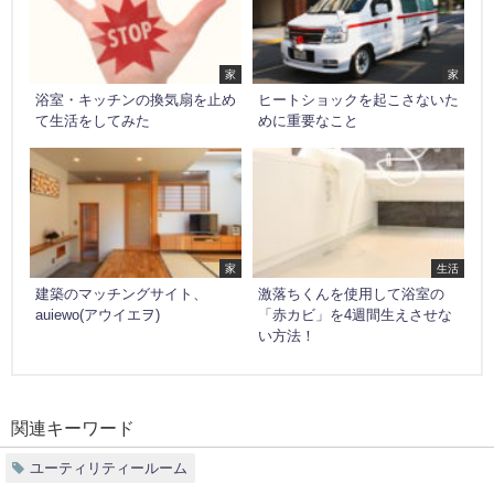
家
家
浴室・キッチンの換気扇を止め
ヒートショックを起こさないた
て生活をしてみた
めに重要なこと
家
生活
建築のマッチングサイト、
激落ちくんを使用して浴室の
auiewo(アウイエヲ)
「赤カビ」を4週間生えさせな
い方法！
関連キーワード
ユーティリティールーム