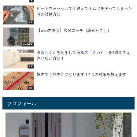
家
ビートウォッシュで間違えてオムツを洗ってしまった
時の対処方法
生活
【web内覧会】玄関ニッチ（諦めたこと）
web内覧会
激落ちくんを使用して浴室の「赤カビ」を4週間生え
させない方法！
生活
屋内でも熱中症になります！4つの対策を教えます
生活
プロフィール