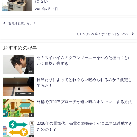
に安い！
2019年7月14日
蓄電池を買いたい！
リビングって広くないといけないの？
おすすめの記事
セキスイハイムのグランツーユーをやめた理由！とに
かく価格が高すぎ
過去
日当たりによってどれぐらい暖められるのか？測定し
てみた！
窓（サーモスII-H）
外構で玄関アプローチが短い時のオシャレにする方法
家
2018年の電気代、売電金額発表！ゼロエネは達成でき
たのか！？