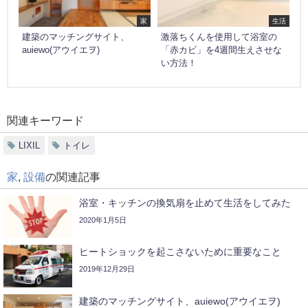
家
生活
建築のマッチングサイト、
激落ちくんを使用して浴室の
auiewo(アウイエヲ)
「赤カビ」を4週間生えさせな
い方法！
関連キーワード
LIXIL
トイレ
家
,
設備
の関連記事
浴室・キッチンの換気扇を止めて生活をしてみた
2020年1月5日
ヒートショックを起こさないために重要なこと
2019年12月29日
建築のマッチングサイト、auiewo(アウイエヲ)