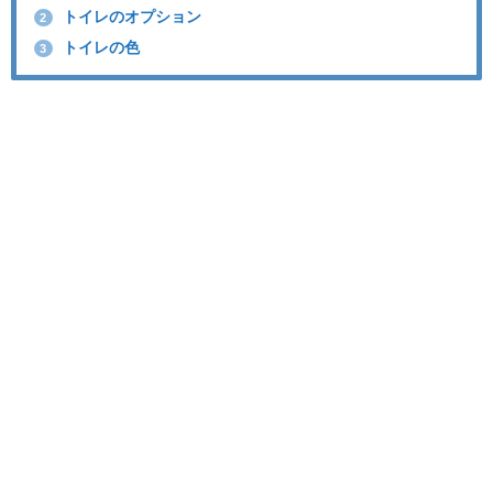
トイレのオプション
2
トイレの色
3