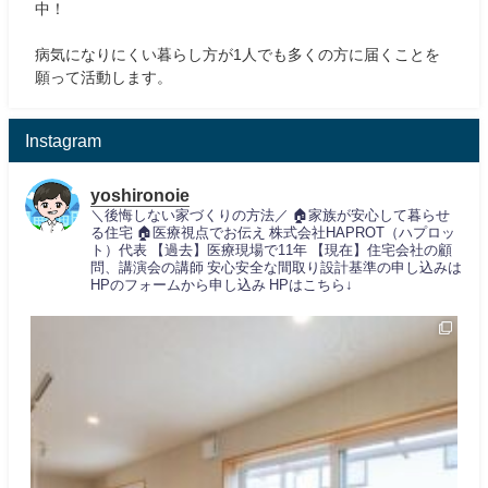
中！
病気になりにくい暮らし方が1人でも多くの方に届くことを
願って活動します。
Instagram
yoshironoie
＼後悔しない家づくりの方法／
🏠家族が安心して暮らせ
る住宅
🏠医療視点でお伝え
株式会社HAPROT（ハプロッ
ト）代表
【過去】医療現場で11年
【現在】住宅会社の顧
問、講演会の講師
安心安全な間取り設計基準の申し込みは
HPのフォームから申し込み
HPはこちら↓