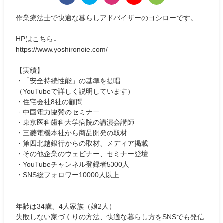
作業療法士で快適な暮らしアドバイザーのヨシローです。
HPはこちら↓
https://www.yoshironoie.com/
【実績】
・「安全持続性能」の基準を提唱
（YouTubeで詳しく説明しています）
・住宅会社8社の顧問
・中国電力協賛のセミナー
・東京医科歯科大学病院の講演会講師
・三菱電機本社から商品開発の取材
・第四北越銀行からの取材、メディア掲載
・その他企業のウェビナー、セミナー登壇
・YouTubeチャンネル登録者5000人
・SNS総フォロワー10000人以上
年齢は34歳、4人家族（娘2人）
失敗しない家づくりの方法、快適な暮らし方をSNSでも発信