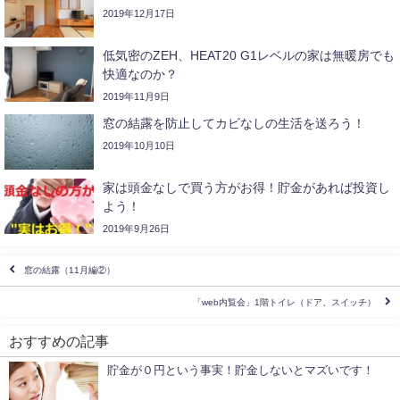
2019年12月17日
低気密のZEH、HEAT20 G1レベルの家は無暖房でも
快適なのか？
2019年11月9日
窓の結露を防止してカビなしの生活を送ろう！
2019年10月10日
家は頭金なしで買う方がお得！貯金があれば投資し
よう！
2019年9月26日
窓の結露（11月編②）
「web内覧会」1階トイレ（ドア、スイッチ）
おすすめの記事
貯金が０円という事実！貯金しないとマズいです！