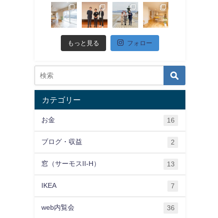
もっと見る
フォロー
カテゴリー
お金
16
ブログ・収益
2
窓（サーモスII-H）
13
IKEA
7
web内覧会
36