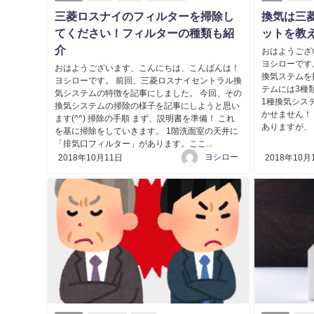
三菱ロスナイのフィルターを掃除し
換気は三
てください！フィルターの種類も紹
ットを教
介
おはようござ
ヨシローです
おはようございます、こんにちは、こんばんは！
換気ステムを
ヨシローです。 前回、三菱ロスナイセントラル換
テムには3種
気システムの特徴を記事にしました。 今回、その
1種換気シス
換気システムの掃除の様子を記事にしようと思い
かせません！
ます(^^) 掃除の手順 まず、説明書を準備！ これ
ありますが、 
を基に掃除をしていきます。 1階洗面室の天井に
「排気口フィルター」があります。ここ...
ヨシロー
2018年10月11日
2018年10月