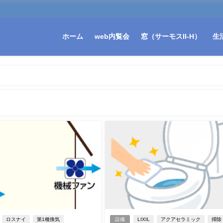
ホーム
web内覧会
窓（サーモスII-H）
生
ロスナイ
第1種換気
設備
LIXIL
アクアセラミック
掃除