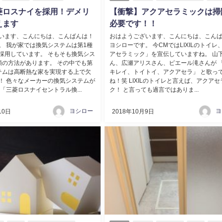
菱ロスナイを採用！デメリ
【衝撃】アクアセラミックは掃
えます
必要です！！
います、こんにちは、こんばんは！
おはようございます、こんにちは、こん
。 我が家では換気システムは第1種
ヨシローです。 今CMではLIXILのトイレ
採用しています。 そもそも換気シス
アセラミック」を宣伝していますね。 山
類の方法があります。 その中でも第
ん、広瀬アリスさん、ピエール滝さんが 
テムは高断熱な家を実現する上で欠
キレイ、トイトイ、アクアセラ」 と歌っ
！ 色々なメーカーの換気システムが
ね！笑 LIXILのトイレと言えば、アクア
「三菱ロスナイセントラル換...
ク！ と言っても過言ではありま...
ヨシロー
ヨ
10日
2018年10月9日