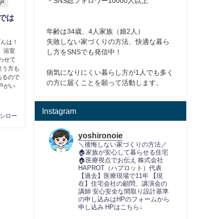
・SNS総フォロワー10000人以上
戸
では
年齢は34歳、4人家族（娘2人）
失敗しない家づくりの方法、快適な暮ら
ばんは！
 浴室
し方をSNSでも発信中！
あわせて
迷う方も
病気になりにくい暮らし方が1人でも多く
あるので
の方に届くことを願って活動します。
戸がい
Instagram
シロー
yoshironoie
＼後悔しない家づくりの方法／
🏠家族が安心して暮らせる住宅
🏠医療視点でお伝え
株式会社
HAPROT（ハプロット）代表
【過去】医療現場で11年
【現
在】住宅会社の顧問、講演会の
講師
安心安全な間取り設計基準
の申し込みはHPのフォームから
申し込み
HPはこちら↓