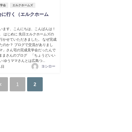
見学会
エルクホームズ
会に行く（エルクホーム
います、こんにちは、こんばんは！
。 はじめに 先日エルクホームズの
行かせていただきました。 なぜ完成
たのか？ ブログで交流がありまし
マ」さん宅の完成見学会だったんで
ゆうままさんのブログ 「ちょうどいい
 ゆうママさんとは広島つ...
ヨシロー
1日
1
2