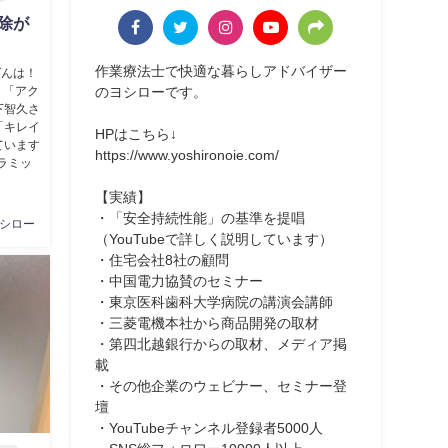
除が
作業療法士で快適な暮らしアドバイザー
ばんは！
のヨシローです。
、「アク
下智久さ
「キレイ
HPはこちら↓
ています
https://www.yoshironoie.com/
セラミッ
【実績】
・「安全持続性能」の基準を提唱
シロー
（YouTubeで詳しく説明しています）
・住宅会社8社の顧問
・中国電力協賛のセミナー
・東京医科歯科大学病院の講演会講師
・三菱電機本社から商品開発の取材
・第四北越銀行からの取材、メディア掲
載
・その他企業のウェビナー、セミナー登
壇
・YouTubeチャンネル登録者5000人