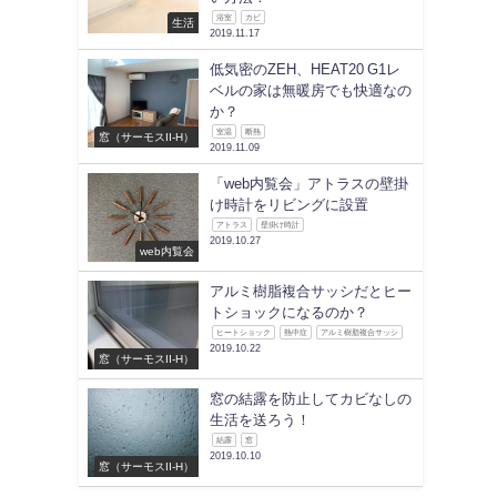
浴室
カビ
生活
2019.11.17
低気密のZEH、HEAT20 G1レ
ベルの家は無暖房でも快適なの
か？
室温
断熱
窓（サーモスII-H）
2019.11.09
「web内覧会」アトラスの壁掛
け時計をリビングに設置
アトラス
壁掛け時計
2019.10.27
web内覧会
アルミ樹脂複合サッシだとヒー
トショックになるのか？
ヒートショック
熱中症
アルミ樹脂複合サッシ
2019.10.22
窓（サーモスII-H）
窓の結露を防止してカビなしの
生活を送ろう！
結露
窓
2019.10.10
窓（サーモスII-H）