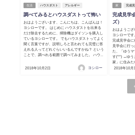
生活
ハウスダスト
アレルギー
家
完成
調べてみるとハウスダストって怖い
完成見学
ズ）
おはようございます、こんにちは、こんばんは！
ヨシローです。 はじめに ハウスダストを出来る
おはようござ
だけ除去するために、掃除機はダイソンを購入し
ヨシローです
ているヨシローです。 でもハウスダストってよく
完成見学会に
聞く言葉ですが、説明しろと言われても完璧に答
見学会に行っ
えれる人ってどれぐらいいるんですかね？ という
た、「ゆうマ
ことで、調べれる範囲で調べてみました。 ハウ...
す(^^) →
家」に住みたい
ヨシロー
2018年10月2日
2018年10月