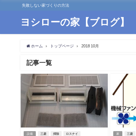
失敗しない家づくりの方法
ヨシローの家【ブログ】
ホーム
トップページ
2018 10月
記事一覧
設備
三菱
掃除
ロスナイ
家
三菱