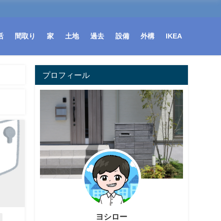
活
間取り
家
土地
過去
設備
外構
IKEA
プロフィール
ヨシロー