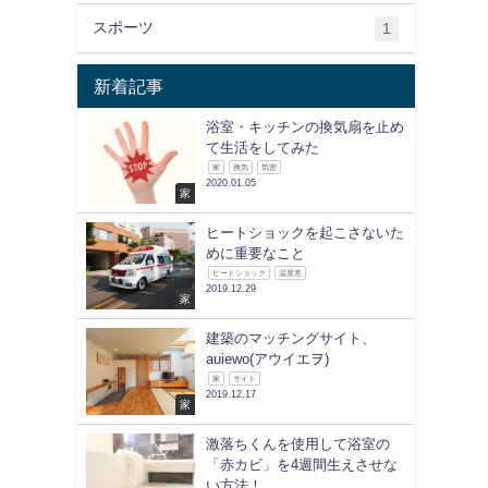
スポーツ
1
新着記事
浴室・キッチンの換気扇を止め
て生活をしてみた
家
換気
気密
2020.01.05
家
ヒートショックを起こさないた
めに重要なこと
ヒートショック
温度差
2019.12.29
家
建築のマッチングサイト、
auiewo(アウイエヲ)
家
サイト
2019.12.17
家
激落ちくんを使用して浴室の
「赤カビ」を4週間生えさせな
い方法！