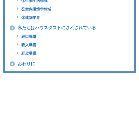
①生物学的領域
②室内環境学領域
③建築業界
私たちはハウスダストにされされている
3
経口曝露
吸入曝露
経皮曝露
おわりに
4