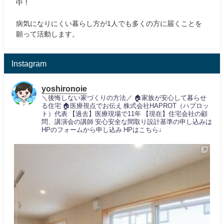
中！
病気になりにくい暮らし方が1人でも多くの方に届くことを
願って活動します。
Instagram
yoshironoie
＼後悔しない家づくりの方法／
🏠家族が安心して暮らせ
る住宅
🏠医療視点でお伝え
株式会社HAPROT（ハプロッ
ト）代表
【過去】医療現場で11年
【現在】住宅会社の顧
問、講演会の講師
安心安全な間取り設計基準の申し込みは
HPのフォームから申し込み
HPはこちら↓