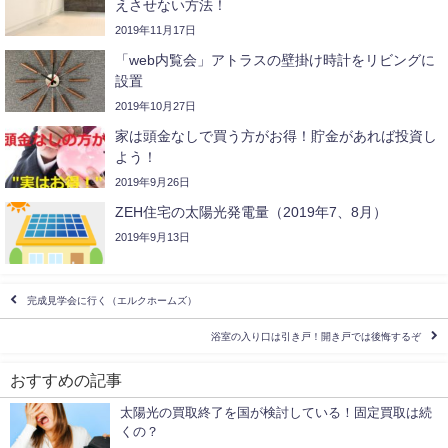
えさせない方法！
2019年11月17日
「web内覧会」アトラスの壁掛け時計をリビングに
設置
2019年10月27日
家は頭金なしで買う方がお得！貯金があれば投資し
よう！
2019年9月26日
ZEH住宅の太陽光発電量（2019年7、8月）
2019年9月13日
完成見学会に行く（エルクホームズ）
浴室の入り口は引き戸！開き戸では後悔するぞ
おすすめの記事
太陽光の買取終了を国が検討している！固定買取は続
くの？