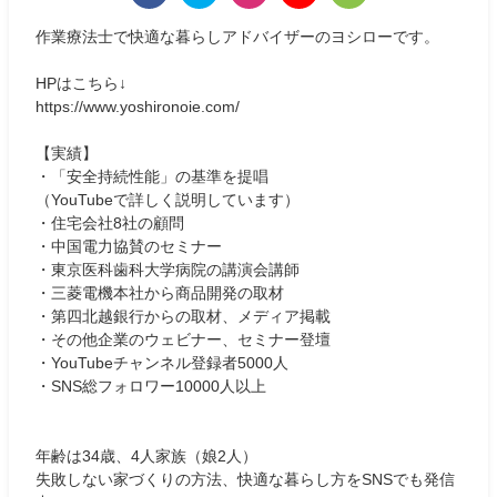
作業療法士で快適な暮らしアドバイザーのヨシローです。
HPはこちら↓
https://www.yoshironoie.com/
【実績】
・「安全持続性能」の基準を提唱
（YouTubeで詳しく説明しています）
・住宅会社8社の顧問
・中国電力協賛のセミナー
・東京医科歯科大学病院の講演会講師
・三菱電機本社から商品開発の取材
・第四北越銀行からの取材、メディア掲載
・その他企業のウェビナー、セミナー登壇
・YouTubeチャンネル登録者5000人
・SNS総フォロワー10000人以上
年齢は34歳、4人家族（娘2人）
失敗しない家づくりの方法、快適な暮らし方をSNSでも発信