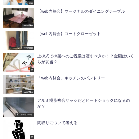
お金
【web内覧会】マージナルのダイニングテーブル
web内覧会
【web内覧会】コートクローゼット
web内覧会
上棟式で棟梁へのご祝儀は渡すべきか！？金額はいく
らが妥当？
家
「web内覧会」キッチンのパントリー
web内覧会
アルミ樹脂複合サッシだとヒートショックになるの
か？
窓（サーモスII-H）
間取りについて考える
家