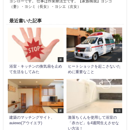
ヨシローです。 仕事は作業療法士です。【家族構成】ヨシコ
（妻）・ヨシミ（長女）・ヨシエ（次女）
最近書いた記事
家
家
浴室・キッチンの換気扇を止め
ヒートショックを起こさないた
て生活をしてみた
めに重要なこと
家
生活
建築のマッチングサイト、
激落ちくんを使用して浴室の
auiewo(アウイエヲ)
「赤カビ」を4週間生えさせな
い方法！