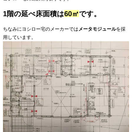
1階の延べ床面積は
60㎡
です。
ちなみにヨシロー宅のメーカーでは
メータモジュール
を採
用しています。