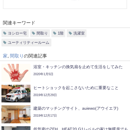
関連キーワード
ヨシロー宅
間取り
1階
洗濯室
ユーティリティールーム
家
,
間取り
の関連記事
浴室・キッチンの換気扇を止めて生活をしてみた
2020年1月5日
ヒートショックを起こさないために重要なこと
2019年12月29日
建築のマッチングサイト、auiewo(アウイエヲ)
2019年12月17日
低気密のZEH、HEAT20 G1レベルの家は無暖房でも