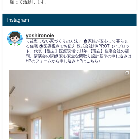
願って活動します。
Instagram
yoshironoie
＼後悔しない家づくりの方法／
🏠家族が安心して暮らせ
る住宅
🏠医療視点でお伝え
株式会社HAPROT（ハプロッ
ト）代表
【過去】医療現場で11年
【現在】住宅会社の顧
問、講演会の講師
安心安全な間取り設計基準の申し込みは
HPのフォームから申し込み
HPはこちら↓