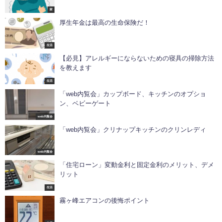
家
厚生年金は最高の生命保険だ！
生活
【必見】アレルギーにならないための寝具の掃除方法
を教えます
生活
「web内覧会」カップボード、キッチンのオプショ
ン、ベビーゲート
web内覧会
「web内覧会」クリナップキッチンのクリンレディ
web内覧会
「住宅ローン」変動金利と固定金利のメリット、デメ
リット
生活
霧ヶ峰エアコンの後悔ポイント