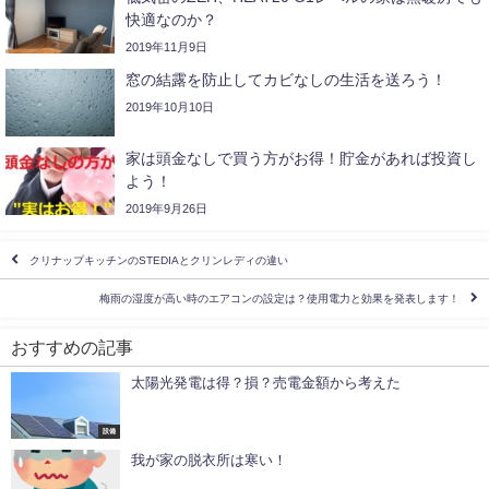
快適なのか？
2019年11月9日
窓の結露を防止してカビなしの生活を送ろう！
2019年10月10日
家は頭金なしで買う方がお得！貯金があれば投資し
よう！
2019年9月26日
クリナップキッチンのSTEDIAとクリンレディの違い
梅雨の湿度が高い時のエアコンの設定は？使用電力と効果を発表します！
おすすめの記事
太陽光発電は得？損？売電金額から考えた
設備
我が家の脱衣所は寒い！