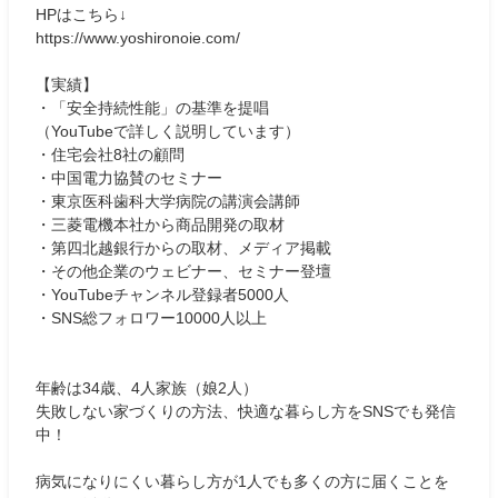
HPはこちら↓
https://www.yoshironoie.com/
【実績】
・「安全持続性能」の基準を提唱
（YouTubeで詳しく説明しています）
・住宅会社8社の顧問
・中国電力協賛のセミナー
・東京医科歯科大学病院の講演会講師
・三菱電機本社から商品開発の取材
・第四北越銀行からの取材、メディア掲載
・その他企業のウェビナー、セミナー登壇
・YouTubeチャンネル登録者5000人
・SNS総フォロワー10000人以上
年齢は34歳、4人家族（娘2人）
失敗しない家づくりの方法、快適な暮らし方をSNSでも発信
中！
病気になりにくい暮らし方が1人でも多くの方に届くことを