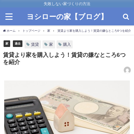
失敗しない家づくりの方法
ヨシローの家【ブログ】
ホーム
トップページ
家
賃貸より家を購入しよう！賃貸の嫌なところ6つを紹介
家
過去
賃貸
家
購入
賃貸より家を購入しよう！賃貸の嫌なところ6つ
を紹介