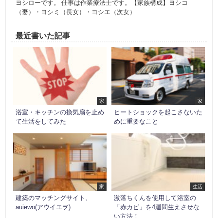
ヨシローです。 仕事は作業療法士です。【家族構成】ヨシコ
（妻）・ヨシミ（長女）・ヨシエ（次女）
最近書いた記事
家
家
浴室・キッチンの換気扇を止め
ヒートショックを起こさないた
て生活をしてみた
めに重要なこと
家
生活
建築のマッチングサイト、
激落ちくんを使用して浴室の
auiewo(アウイエヲ)
「赤カビ」を4週間生えさせな
い方法！