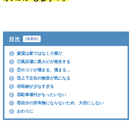
目次
[
非表示
]
賃貸は家ではなく小屋だ
1
①風呂場に黒カビが発生する
2
②ホコリが溜まる、溜まる…
3
③上下左右の物音が気になる
4
④収納が少なすぎる
5
⑤駐車場代がもったいない
6
⑥自分の所有物にならないため、大切にしない
7
おわりに
8