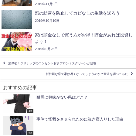
2019年11月9日
窓の結露を防止してカビなしの生活を送ろう！
2019年10月10日
家は頭金なしで買う方がお得！貯金があれば投資し
よう！
2019年9月26日
業界初！クリナップのコンセント付きフロントスクリーンが登場
低性能な窓で家は暑くなってしまうのか？室温を調べてみた
おすすめの記事
耐震に興味がない県はどこ？
生活
事件で怪我をさせられたのに泣き寝入りした理由
生活