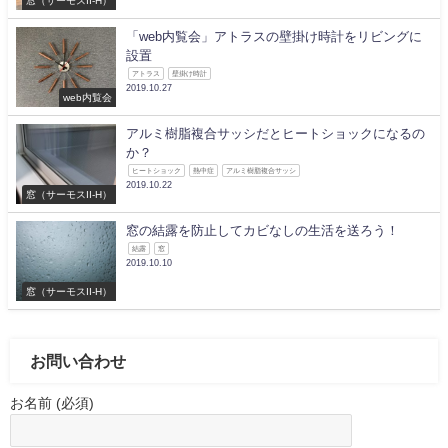
「web内覧会」アトラスの壁掛け時計をリビングに
設置
アトラス
壁掛け時計
2019.10.27
web内覧会
アルミ樹脂複合サッシだとヒートショックになるの
か？
ヒートショック
熱中症
アルミ樹脂複合サッシ
2019.10.22
窓（サーモスII-H）
窓の結露を防止してカビなしの生活を送ろう！
結露
窓
2019.10.10
窓（サーモスII-H）
お問い合わせ
お名前 (必須)