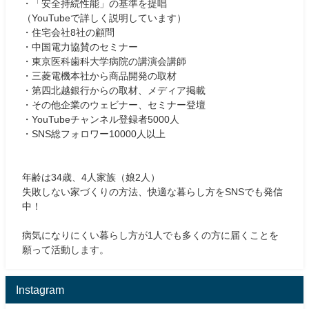
・「安全持続性能」の基準を提唱
（YouTubeで詳しく説明しています）
・住宅会社8社の顧問
・中国電力協賛のセミナー
・東京医科歯科大学病院の講演会講師
・三菱電機本社から商品開発の取材
・第四北越銀行からの取材、メディア掲載
・その他企業のウェビナー、セミナー登壇
・YouTubeチャンネル登録者5000人
・SNS総フォロワー10000人以上
年齢は34歳、4人家族（娘2人）
失敗しない家づくりの方法、快適な暮らし方をSNSでも発信
中！
病気になりにくい暮らし方が1人でも多くの方に届くことを
願って活動します。
Instagram