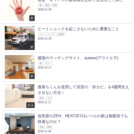
家
換気
気密
2020.01.05
家
ヒートショックを起こさないために重要なこと
ヒートショック
温度差
2019.12.29
家
建築のマッチングサイト、auiewo(アウイエヲ)
家
サイト
2019.12.17
家
激落ちくんを使用して浴室の「赤カビ」を4週間生え
させない方法！
浴室
カビ
2019.11.17
生活
低気密のZEH、HEAT20 G1レベルの家は無暖房でも
快適なのか？
室温
断熱
2019.11.09
窓（サーモスII-H）