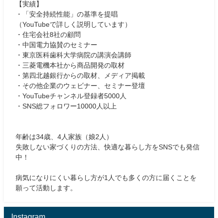
【実績】
・「安全持続性能」の基準を提唱
（YouTubeで詳しく説明しています）
・住宅会社8社の顧問
・中国電力協賛のセミナー
・東京医科歯科大学病院の講演会講師
・三菱電機本社から商品開発の取材
・第四北越銀行からの取材、メディア掲載
・その他企業のウェビナー、セミナー登壇
・YouTubeチャンネル登録者5000人
・SNS総フォロワー10000人以上
年齢は34歳、4人家族（娘2人）
失敗しない家づくりの方法、快適な暮らし方をSNSでも発信
中！
病気になりにくい暮らし方が1人でも多くの方に届くことを
願って活動します。
Instagram