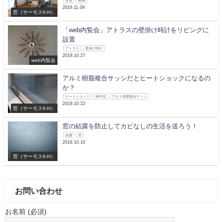
室温
断熱
2019.11.09
窓（サーモスII-H）
「web内覧会」アトラスの壁掛け時計をリビングに
設置
アトラス
壁掛け時計
2019.10.27
web内覧会
アルミ樹脂複合サッシだとヒートショックになるの
か？
ヒートショック
熱中症
アルミ樹脂複合サッシ
2019.10.22
窓（サーモスII-H）
窓の結露を防止してカビなしの生活を送ろう！
結露
窓
2019.10.10
窓（サーモスII-H）
お問い合わせ
お名前 (必須)