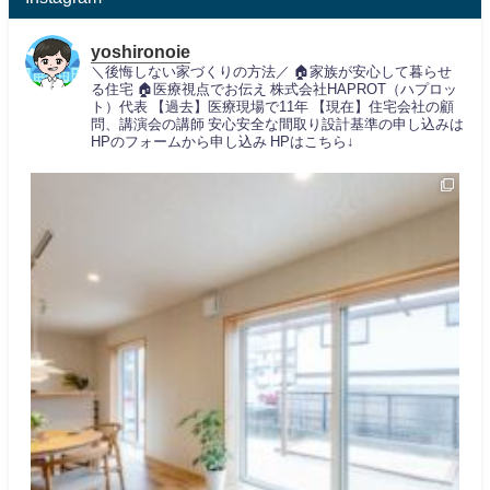
yoshironoie
＼後悔しない家づくりの方法／
🏠家族が安心して暮らせ
る住宅
🏠医療視点でお伝え
株式会社HAPROT（ハプロッ
ト）代表
【過去】医療現場で11年
【現在】住宅会社の顧
問、講演会の講師
安心安全な間取り設計基準の申し込みは
HPのフォームから申し込み
HPはこちら↓