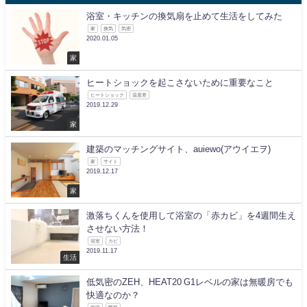
浴室・キッチンの換気扇を止めて生活をしてみた
家
換気
気密
2020.01.05
家
ヒートショックを起こさないために重要なこと
ヒートショック
温度差
2019.12.29
家
建築のマッチングサイト、auiewo(アウイエヲ)
家
サイト
2019.12.17
家
激落ちくんを使用して浴室の「赤カビ」を4週間生え
させない方法！
浴室
カビ
2019.11.17
生活
低気密のZEH、HEAT20 G1レベルの家は無暖房でも
快適なのか？