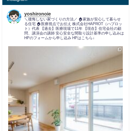
yoshironoie
＼後悔しない家づくりの方法／
🏠家族が安心して暮らせ
る住宅
🏠医療視点でお伝え
株式会社HAPROT（ハプロッ
ト）代表
【過去】医療現場で11年
【現在】住宅会社の顧
問、講演会の講師
安心安全な間取り設計基準の申し込みは
HPのフォームから申し込み
HPはこちら↓