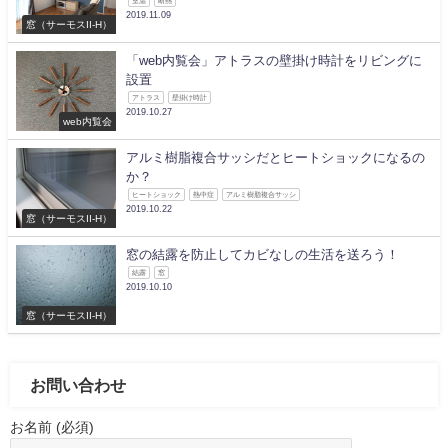
室温
断熱
2019.11.09
窓（サーモスII-H）
「web内覧会」アトラスの壁掛け時計をリビングに
設置
アトラス
壁掛け時計
2019.10.27
web内覧会
アルミ樹脂複合サッシだとヒートショックになるの
か？
ヒートショック
熱中症
アルミ樹脂複合サッシ
2019.10.22
窓（サーモスII-H）
窓の結露を防止してカビなしの生活を送ろう！
結露
窓
2019.10.10
窓（サーモスII-H）
お問い合わせ
お名前 (必須)