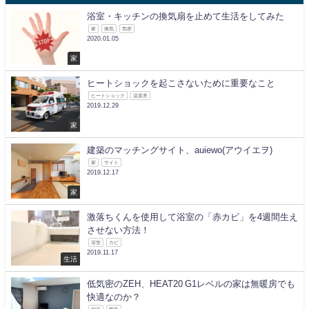
浴室・キッチンの換気扇を止めて生活をしてみた
家
換気
気密
2020.01.05
家
ヒートショックを起こさないために重要なこと
ヒートショック
温度差
2019.12.29
家
建築のマッチングサイト、auiewo(アウイエヲ)
家
サイト
2019.12.17
家
激落ちくんを使用して浴室の「赤カビ」を4週間生え
させない方法！
浴室
カビ
2019.11.17
生活
低気密のZEH、HEAT20 G1レベルの家は無暖房でも
快適なのか？