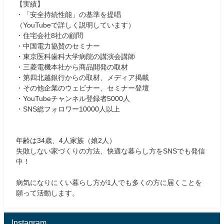
【実績】
・「安全持続性能」の基準を提唱
（YouTubeで詳しく説明しています）
・住宅会社8社の顧問
・中国電力協賛のセミナー
・東京医科歯科大学病院の講演会講師
・三菱電機本社から商品開発の取材
・第四北越銀行からの取材、メディア掲載
・その他企業のウェビナー、セミナー登壇
・YouTubeチャンネル登録者5000人
・SNS総フォロワー10000人以上
年齢は34歳、4人家族（娘2人）
失敗しない家づくりの方法、快適な暮らし方をSNSでも発信
中！
病気になりにくい暮らし方が1人でも多くの方に届くことを
願って活動します。
Instagram