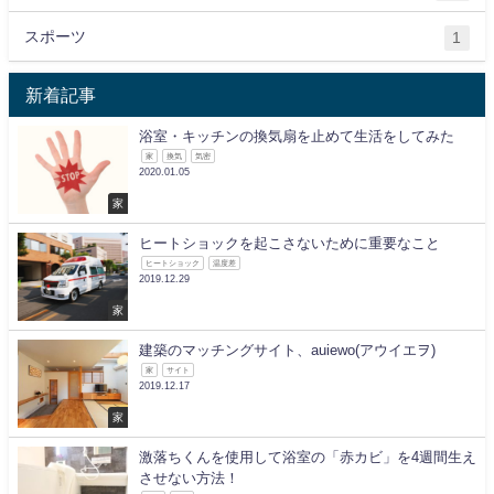
スポーツ
1
新着記事
浴室・キッチンの換気扇を止めて生活をしてみた
家
換気
気密
2020.01.05
家
ヒートショックを起こさないために重要なこと
ヒートショック
温度差
2019.12.29
家
建築のマッチングサイト、auiewo(アウイエヲ)
家
サイト
2019.12.17
家
激落ちくんを使用して浴室の「赤カビ」を4週間生え
させない方法！