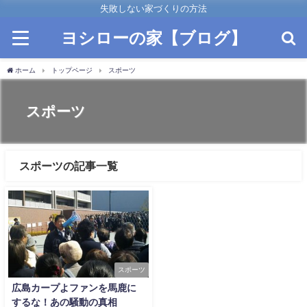
失敗しない家づくりの方法
ヨシローの家【ブログ】
ホーム
トップページ
スポーツ
スポーツ
スポーツの記事一覧
スポーツ
広島カープよファンを馬鹿に
するな！あの騒動の真相