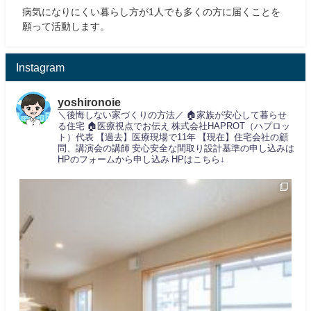
病気になりにくい暮らし方が1人でも多くの方に届くことを
願って活動します。
Instagram
yoshironoie
＼後悔しない家づくりの方法／
🏠家族が安心して暮らせ
る住宅
🏠医療視点でお伝え
株式会社HAPROT（ハプロッ
ト）代表
【過去】医療現場で11年
【現在】住宅会社の顧
問、講演会の講師
安心安全な間取り設計基準の申し込みは
HPのフォームから申し込み
HPはこちら↓