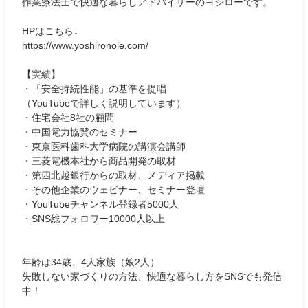
作業療法士で快適な暮らしアドバイザーのヨシローです。
HPはこちら↓
https://www.yoshironoie.com/
【実績】
・「安全持続性能」の基準を提唱
（YouTubeで詳しく説明しています）
・住宅会社8社の顧問
・中国電力協賛のセミナー
・東京医科歯科大学病院の講演会講師
・三菱電機本社から商品開発の取材
・第四北越銀行からの取材、メディア掲載
・その他企業のウェビナー、セミナー登壇
・YouTubeチャンネル登録者5000人
・SNS総フォロワー10000人以上
年齢は34歳、4人家族（娘2人）
失敗しない家づくりの方法、快適な暮らし方をSNSでも発信
中！