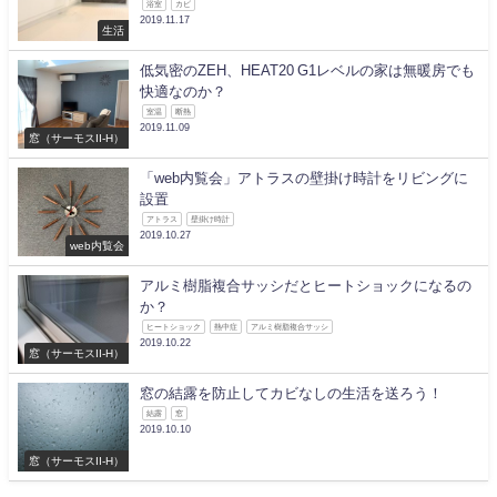
浴室
カビ
2019.11.17
生活
低気密のZEH、HEAT20 G1レベルの家は無暖房でも
快適なのか？
室温
断熱
2019.11.09
窓（サーモスII-H）
「web内覧会」アトラスの壁掛け時計をリビングに
設置
アトラス
壁掛け時計
2019.10.27
web内覧会
アルミ樹脂複合サッシだとヒートショックになるの
か？
ヒートショック
熱中症
アルミ樹脂複合サッシ
2019.10.22
窓（サーモスII-H）
窓の結露を防止してカビなしの生活を送ろう！
結露
窓
2019.10.10
窓（サーモスII-H）